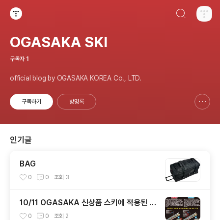
검색하기
티스토리
OGASAKA SKI
구독자
1
official blog by OGASAKA KOREA Co., LTD.
구독하기
방명록
신고하기 레이어
열기
인기글
BAG
0
0
조회
3
10/11 OGASAKA 신상품 스키에 적용된 새
로운 기술 PPF/FLS
0
0
조회
2