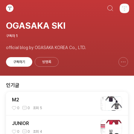
검색하기
티스토리
OGASAKA SKI
구독자
1
official blog by OGASAKA KOREA Co., LTD.
구독하기
방명록
신고하기 레이어
열기
인기글
M2
0
0
조회
5
JUNIOR
0
0
조회
4