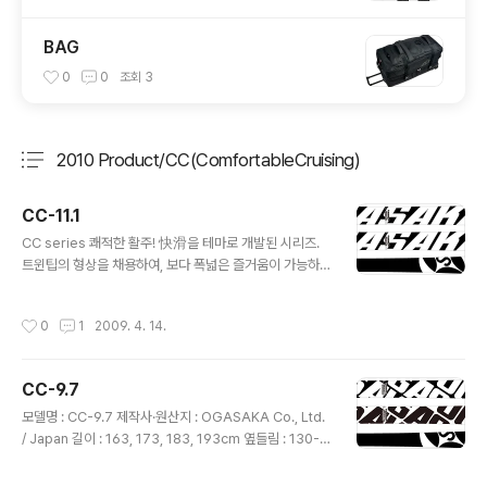
BAG
0
0
조회
3
2010 Product/CC(ComfortableCruising)
분류 전체보기
주요 글 목록
CC-11.1
글 내용
CC series 쾌적한 활주! 快滑을 테마로 개발된 시리즈.
트윈팁의 형상을 채용하여, 보다 폭넓은 즐거움이 가능하
다. 즐겁고 편안하게 활주하고자 하는 분들에게 추천한다.
CC series는, 전기종 모두 오프 피스테를 위한 실-훅 대
작성시간
0
1
2009. 4. 14.
응으로 출시된다. 모델명 : CC-11.1 제작사·원산지 : OGA
SAKA Co., Ltd. / Japan 길이 : 173, 183cm 옆들림 : 1
44-111-133mm 회전 반경 : 173cm/22.0m, 183cm/
CC-9.7
25.0m 구조 : SHELL TOP, FLF, N.W.B 구성 재료 : NF
글 내용
우드코어, 특수F.R.P 활주면 : 신터드베이스·내츄럴. 샌딩
모델명 : CC-9.7 제작사·원산지 : OGASAKA Co., Ltd.
디스크 마무리 활주면 가공 : 크로스 스트럭쳐 에지 : 네오
/ Japan 길이 : 163, 173, 183, 193cm 옆들림 : 130-9
플렉스 특징 : 08/09 시즌의 호평으로, 09/10에..
7-120mm 회전 반경 : 163cm/18.4m, 173cm/21.0
m, 183cm/23.9m, 193cm/26.9m 구조 : SHELL TO