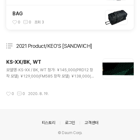
BAG
0
0
조회
3
2021 Product/KEO'S [SANDWICH]
분류 전체보기
주요 글 목록
KS-XX/BK, WT
글 내용
모델명: KS-XX / BK, WT 정가: ￥145,000(PRD12 장
착 모델) ￥129,000(FM585 장착 모델) ￥138,000(S
R585 장착 모델) 사이즈: 162, 167, 172, 177cm 제작
사/원산지: OGASAKA Co., Ltd. / Japan 옆들림: 113.
작성시간
0
0
2020. 8. 19.
0-69.0-96.0mm 회전 반경: 15.9m@162cm, 17.0m
@167cm, 18.1m@172cm, 19.2m@177cm 구조: Sa
ndwich 구조, F.L.F, F.F.S 구성 재료: NF 우드코어, AL7
178 & 특수F.R.P & 특수F.R.P(ZTC타입), 특수 Rubbe
r 시트 활주면: UHMW-PE, 그라파이트, 마이크로 스톤 &
의안내
티스토리
로그인
고객센터
세라믹 디스크 피니쉬 활주면 가공: 크로스 스트럭쳐 에지:
심리스 1/2세..
© Daum Corp.