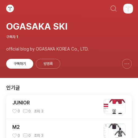
검색하기
티스토리
OGASAKA SKI
구독자
1
official blog by OGASAKA KOREA Co., LTD.
구독하기
방명록
신고하기 레이어
열기
인기글
JUNIOR
0
0
조회
3
M2
0
0
조회
3