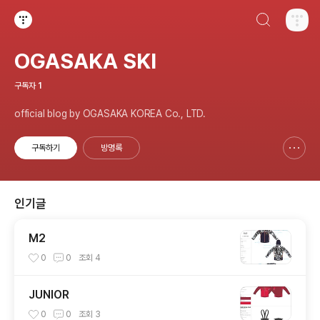
검색하기
티스토리
OGASAKA SKI
구독자
1
official blog by OGASAKA KOREA Co., LTD.
구독하기
방명록
신고하기 레이어
열기
인기글
M2
0
0
조회
4
JUNIOR
0
0
조회
3