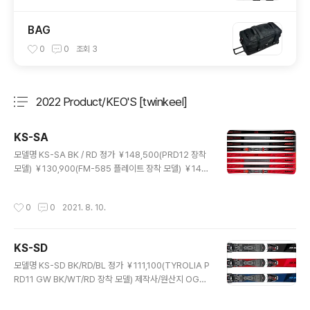
BAG
0
0
조회
3
2022 Product/KEO'S [twinkeel]
분류 전체보기
주요 글 목록
KS-SA
글 내용
모델명 KS-SA BK / RD 정가 ￥148,500(PRD12 장착
모델) ￥130,900(FM-585 플레이트 장착 모델) ￥140,
800(SR-585 플레이트 장착 모델) 제작사/원산지 OGA
SAKA Co., Ltd. / Japan 사이즈/회전반경/사이드컷 17
작성시간
0
0
2021. 8. 10.
0cm / 16.0 / 116.5-69.0-99.5 165cm / 15.0 / 116.
5-69.0-99.5 160cm / 14.0 / 116.5-69.0-99.5 155
cm / 13.1 / 116.5-69.0-99.5 구조/구성재료 TwinKee
KS-SD
l 구조, STB, F.L.F, F.F.S / NF 우드코어 AL7178 & 특수
글 내용
F.R.P 활주면/가공/에지 UHMW-PE 흑연 / 마이크로 스
모델명 KS-SD BK/RD/BL 정가 ￥111,100(TYROLIA P
톤 & 세라믹 디스크 마무리 / 크로스 스트럭쳐 / 심리스..
RD11 GW BK/WT/RD 장착 모델) 제작사/원산지 OGA
SAKA Co., Ltd. / Japan 사이즈/회전반경/사이드컷 17
0cm / 14.3 / 118.0-68.0-103.0 165cm / 13.4 / 11