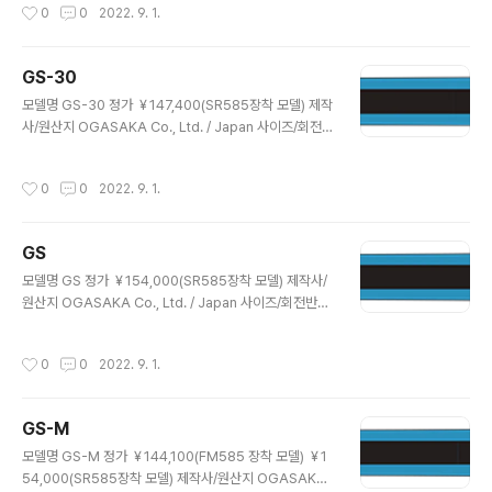
작성시간
0
0
2022. 9. 1.
h / NF Wood core A7178 & F.R.P & F.R.P(ZTC) 활
주면/가공/엣지 UHMW-PE Graphite / Microstone &
Ceramic disc finish / Seamless 1/2세트 중량 1,140
GS-30
g/m 장착 플레이트 SG전용 / OGASAKA製 SG전용 스
글 내용
키어를 위한 plate 모델 높이 12mm, 무게 540g(1/2 se
모델명 GS-30 정가 ￥147,400(SR585장착 모델) 제작
t) 특징 전용 플레이트 장착 모델. FFS 채용. PPF, ZTC 탑
사/원산지 OGASAKA Co., Ltd. / Japan 사이즈/회전반
재. 샌드위치 ..
경/사이드컷 193cm / >30 / 공개하지 않음 188cm / >3
0 / 공개하지 않음 183cm / >30 / 공개하지 않음 구조/구
작성시간
0
0
2022. 9. 1.
성재료 Sandwich / NF Wood core A7178 & F.R.P
활주면/가공/엣지 UHMW-PE Graphite / Microstone
& Ceramic disc finish / Seamless 1/2세트 중량 19
GS
3cm / 1,021g/m 188cm / 989g/m 183cm / n.w g/
글 내용
m 장착 플레이트 SR-585 단단하게 설계된 새로운 경기
모델명 GS 정가 ￥154,000(SR585장착 모델) 제작사/
용/기술계 오가사카 스키판과 조화를 이루는 Hard Type
원산지 OGASAKA Co., Ltd. / Japan 사이즈/회전반경/
의 신형 인터페이스...
사이드컷 188cm / 27.0 / 102.8-65.0-85.8 183cm /
25.1 / 103.3-65.0-86.3 178cm / 23.1 / 104.0-65.
작성시간
0
0
2022. 9. 1.
0-87.0 구조/구성재료 Sandwich / NF Wood core A
7178 & F.R.P & Rubber Sheet 활주면/가공/엣지 UH
MW-PE Graphite / Microstone & Ceramic disc fi
GS-M
nish / Seamless 1/2세트 중량 188cm / 979g/m 18
글 내용
3cm / 951g/m 178cm / 927g/m 장착 플레이트 SR-
모델명 GS-M 정가 ￥144,100(FM585 장착 모델) ￥1
585 단단하게 설계된 새로운 경기용/기술계 오가..
54,000(SR585장착 모델) 제작사/원산지 OGASAKA