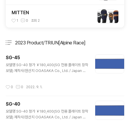
MITTEN
1
0
조회
2
2023 Product/TRIUN[Alpine Race]
분류 전체보기
주요 글 목록
SG-45
글 내용
모델명 SG-40 정가 ￥180,400(SG 전용 플레이트 장착
모델) 제작사/원산지 OGASAKA Co., Ltd. / Japan 사
이즈/회전반경/사이드컷 210cm / >45 / 공개하지 않음
205cm / >45 / 공개하지 않음 구조/구성재료 Sandwic
작성시간
0
0
2022. 9. 1.
h / NF Wood core A7178 & F.R.P & F.R.P(ZTC) 활
주면/가공/엣지 UHMW-PE Graphite / Microstone &
Ceramic disc finish / Seamless 1/2세트 중량 1,160
SG-40
g/m 장착 플레이트 SG전용 / OGASAKA製 SG전용 스
글 내용
키어를 위한 plate 모델 높이 12mm, 무게 540g(1/2 se
모델명 SG-40 정가 ￥180,400(SG 전용 플레이트 장착
t) 특징 전용 플레이트 장착 모델. FFS 채용. PPF, ZTC 탑
모델) 제작사/원산지 OGASAKA Co., Ltd. / Japan 사
재. 샌드위치 ..
이즈/회전반경/사이드컷 205cm / >40 / 공개하지 않음
200cm / >40 / 공개하지 않음 구조/구성재료 Sandwic