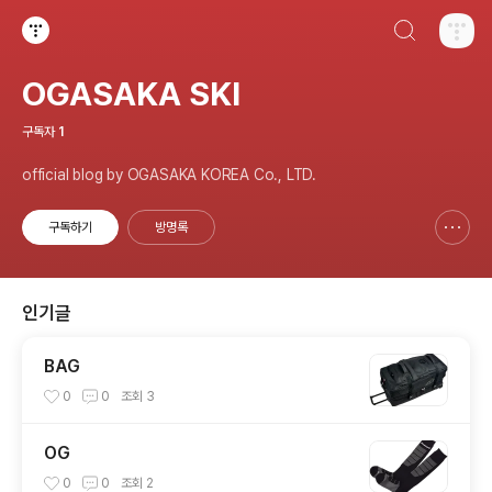
검색하기
티스토리
OGASAKA SKI
구독자
1
official blog by OGASAKA KOREA Co., LTD.
구독하기
방명록
신고하기 레이어
열기
인기글
BAG
0
0
조회
3
OG
0
0
조회
2