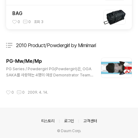
BAG
0
0
조회
3
2010 Product/Powdergirl by Mimimari
분류 전체보기
주요 글 목록
PG-Mw/Me/Mp
글 내용
PG Series / Powdergirl PG(Powdergirl)은, OGA
SAKA를 사랑하는 4명의 여성 Demonstrator Team
'Mimimari'가 여성 스키어를 위해 편안한 활주가 가능하
도록 기획 개발한 여성 전용의 스키 series입니다. 여성이
작성시간
0
0
2009. 4. 14.
즐겁게 스킹할 수 있도록, 회전성과 조작성 및 경량화에 주
안점을 두고 있으며, Neoflex Edge를 통해 부드러운 굽
힘 강성을 확보하여, 생각한 그대로의, 보다 편안한 스킹이
가능합니다. 어떠한 설질에서도 편하고 즐거운 스키로 진
화하였습니다. 모델명 : PG-Mw/Me/Mp 제작사·원산지 :
의안내
티스토리
로그인
고객센터
OGASAKA Co., Ltd. / Japan 길이 : 150, 155cm 옆
들림 : 113-68-100mm 회전 반경 : 150cm/11.6m, 1
© Daum Corp.
5..