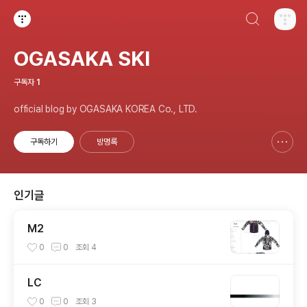
검색하기
티스토리
OGASAKA SKI
구독자
1
official blog by OGASAKA KOREA Co., LTD.
구독하기
방명록
신고하기 레이어
열기
인기글
M2
0
0
조회
4
LC
0
0
조회
3