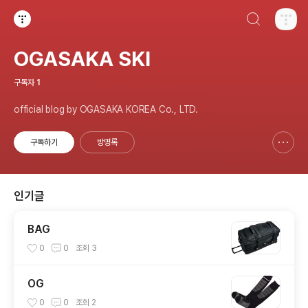
검색하기
티스토리
OGASAKA SKI
구독자
1
official blog by OGASAKA KOREA Co., LTD.
구독하기
방명록
신고하기 레이어
열기
인기글
BAG
0
0
조회
3
OG
0
0
조회
2