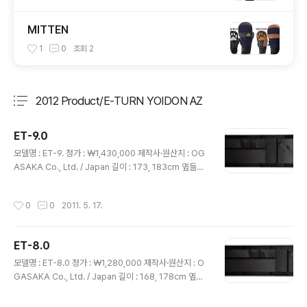
MITTEN
1
0
조회
2
2012 Product/E-TURN YOIDON AZ
분류 전체보기
주요 글 목록
ET-9.0
글 내용
모델명 : ET-9. 정가 : ￦1,430,000 제작사·원산지 : OG
ASAKA Co., Ltd. / Japan 길이 : 173, 183cm 옆들림 :
126-90-116mm 회전 반경 : 19.0m@173cm, 21.6m
@183cm 구조 : SHELL TOP, F.L.F, FFS27 구성 재료
작성시간
0
0
2011. 5. 17.
: NF 우드코어, 특수F.R.P 활주면 : 신터드베이스·내츄럴.
샌딩 디스크 마무리 활주면 가공 : 크로스 스트럭쳐 에지 :
심리스 1/2세트 중량 : 1,016g/m 특징 : FFS27 (Front F
ET-8.0
loat System 27%), FLF 채용. 이와 같은 기능들의 상호
글 내용
시너지 효과에 의해, 깊은 눈에서는 물론, 단단하게 다져진
모델명 : ET-8.0 정가 : ￦1,280,000 제작사·원산지 : O
일반 사면에서도 카빙의 활주가 가능하다. 크로스 스트럭
GASAKA Co., Ltd. / Japan 길이 : 168, 178cm 옆들
쳐 표준 탑재. 실 훅 장..
림 : 118-80-108mm 회전 반경 : 17.4m@168cm, 19.
7m@178cm 구조 : SHELL TOP, F.L.F, FF19 구성 재