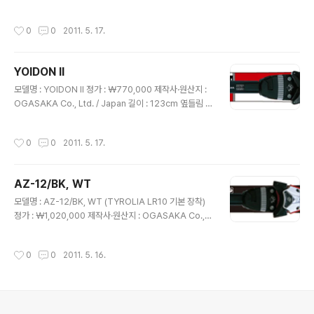
108-68-98mm 회전 반경 : 8.3m@123cm 구조 : SH
ELL TOP, FLF 구성 재료 : NF 우드코어, 특수F.R.P 활주
작성시간
0
0
2011. 5. 17.
면 : 신터드베이스·그라파이트. 샌딩 머신 마무리 활주면 가
공 : 샌딩 머신 스트럭쳐 에지 : 네오 플랙스 에지 장착 바인
딩 : Tyrolia LR10, 아웃쉘 대응 사이즈 263~347mm,
YOIDON II
1/2set 중량 745g 1/2세트 중량 : 1,193g/m 특징 : 스키
글 내용
어의 저변 확대를 목표로 개발된 모델. 하루만에 패러랠 턴
모델명 : YOIDON II 정가 : ￦770,000 제작사·원산지 :
이 가능한 화제의 모델. NewFlex 에지 채용
OGASAKA Co., Ltd. / Japan 길이 : 123cm 옆들림 :
102-64-89mm 회전 반경 : 9.3m@123cm 구조 : CA
P, F.L.F 구성 재료 : NF 우드코어, 특수F.R.P 활주면 : 신
작성시간
0
0
2011. 5. 17.
터드베이스·그라파이트. 샌딩 머신 마무리 활주면 가공 : 샌
딩 머신 스트럭쳐 에지 : 심리스 장착 바인딩 : Tyrolia LR
7.0AC, 아숫쉘 대응 사이즈 239~323mm, 1/2set 중량
AZ-12/BK, WT
660g 1/2세트 중량 : 984g/m 특징 : 스키어의 저변 확대
글 내용
를 목표로 개발된 모델. 경량으로 다루기 쉬어, 스키를 시작
모델명 : AZ-12/BK, WT (TYROLIA LR10 기본 장착)
하는 여성 및 주니어 스키어에게 적합하다. 60kg 이하의
정가 : ￦1,020,000 제작사·원산지 : OGASAKA Co., L
체중을 가진 스키어에게 추천하는 모델.
td. / Japan 길이 : 155, 165cm 옆들림 : 114-67-99m
m 회전 반경 : 12.8m@155cm, 14.7m@162cm 구조 :
작성시간
0
0
2011. 5. 16.
SHELL TOP, F.L.F 구성 재료 : NF 우드코어, 특수F.R.P
활주면 : 신터드베이스·그라파이트. 마이크로 스톤 마무리
활주면 가공 : 마이크로 스톤 스트럭쳐 에지 : 심리스 장착
바인딩 : TYROLIA LR10, 아웃쉘 대응 사이즈 263~34
7mm, 1/2set 중량 745g 1/2세트 중량 : 930g/m 특징
의안내