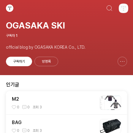
검색하기
티스토리
OGASAKA SKI
구독자
1
official blog by OGASAKA KOREA Co., LTD.
구독하기
방명록
신고하기 레이어
열기
인기글
M2
0
0
조회
3
BAG
0
0
조회
3