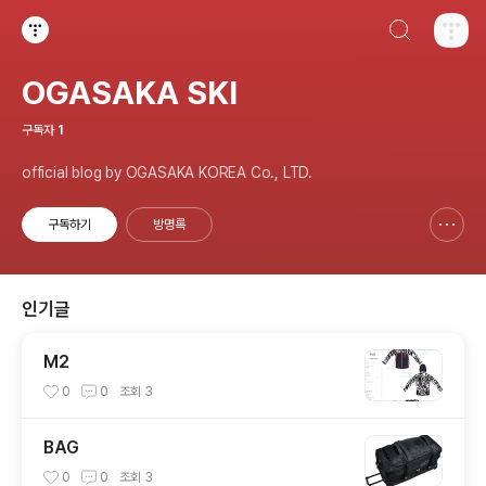
검색하기
티스토리
OGASAKA SKI
구독자
1
official blog by OGASAKA KOREA Co., LTD.
구독하기
방명록
신고하기 레이어
열기
인기글
M2
0
0
조회
3
BAG
0
0
조회
3