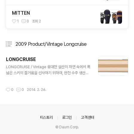
MITTEN
1
0
조회
2
2009 Product/Vintage Longcruise
분류 전체보기
주요 글 목록
LONGCRUISE
글 내용
LONGCRUISE / Vintage 웅대한 설산의 자연 속에서 폭
넓은 스키의 즐거움을 선사하기 위하여, 완전 수주 생산으
로 철저하고 엄격하게, 장인의 눈과 손으로 만들어 올립니
다. 아름다운 벛 나무와 단풍 나무의 결을 살려 제작하는 1
작성시간
0
0
2014. 2. 26.
00% 수작업 모델. 모델명 : LONGCRUISE 정가 : ￥18
0,000 제작사·원산지 : OGASAKA Co., Ltd. / Japan
길이 : 167, 172, 177cm 옆들림 : 118-75-102mm 회
전 반경 : 16.2m@167cm, 17.6m@172cm, 18.8m@1
77cm 구조 : Shell Top, F.L.F, F.F.S, BMS 구성 재료 :
의안내
티스토리
로그인
고객센터
NF 우드코어, AL7178 & 특수F.R.P, 단풍나무 및 벛꽃나
무 활주면 : 신터드베이스·그라파이트. ..
© Daum Corp.