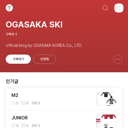
검색하기
티스토리
OGASAKA SKI
구독자
1
official blog by OGASAKA KOREA Co., LTD.
구독하기
방명록
신고하기 레이어
열기
인기글
M2
0
0
조회
6
JUNIOR
0
0
조회
5