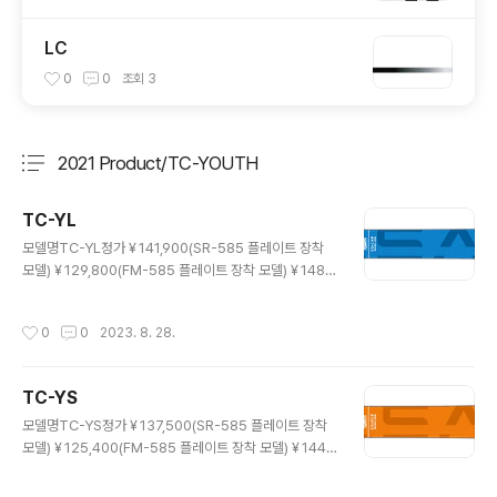
LC
0
0
조회
3
2021 Product/TC-YOUTH
분류 전체보기
주요 글 목록
TC-YL
글 내용
모델명TC-YL정가￥141,900(SR-585 플레이트 장착
모델)￥129,800(FM-585 플레이트 장착 모델)￥148,5
00(Tyrolia RX12GW BK/WT/RD+Power Pro Plat
e9 장착모델)제작사/원산지OGASAKA Co., Ltd. / Jap
작성시간
0
0
2023. 8. 28.
an사이즈/회전반경/사이드컷175cm / 21.0 / 105.7-6
5.0-88.7170cm / 18.0 / 108.0-65.0-91.0구조San
dwich구성재료NF Wood core A7178 & 특수 F.R.P
TC-YS
활주면/가공/엣지UHMW-PE Graphite / Microston
글 내용
e & Ceramic disc finish / Seamless1/2세트 중량9
모델명TC-YS정가￥137,500(SR-585 플레이트 장착
66g/m장착 플레이트FM-585 스키 본래의 플렉스를 저
모델)￥125,400(FM-585 플레이트 장착 모델)￥144,1
해하지 않아 자연스러운 호를 그릴 ..
00(Tyrolia RX12GW BK/WT/RD+Power Pro Plat
e9 장착모델)제작사/원산지OGASAKA Co., Ltd. / Jap