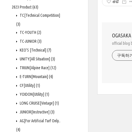
공감
2023 Product
(63)
TC[Technical Competition]
(3)
TC-YOUTH
(2)
OGASAKA 
TC-JUNIOR
(3)
official blo
KEO'S [Technical]
(7)
구독하
UNITY[All Situation]
(3)
TRIUN[Alpine Race]
(12)
E-TURN[Mountain]
(4)
CF[Utility]
(1)
YOIDON[Utility]
(1)
LONG CRUISE[Vintage]
(1)
JUNIOR[Instructive]
(3)
AG[For Artificial Turf Only..
(4)