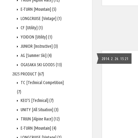
TRIUN [Alpine Race]
(12)
E-TURN [Mountain]
(5)
LONGCRUISE [Vintage]
(1)
CF [Utility]
(1)
YOIDON [Utility]
(1)
JUNIOR [Instructive]
(3)
AG [Summer Ski]
(4)
2014. 2. 26. 15:21
OGASAKA SKI GOODS
(13)
2025 PRODUCT
(67)
TC [Technical Competition]
(7)
KEO'S [Technical]
(7)
UNITY [All Situation]
(3)
TRIUN [Alpine Race]
(12)
E-TURN [Mountain]
(4)
LONGCRUISE [Vintage]
(1)