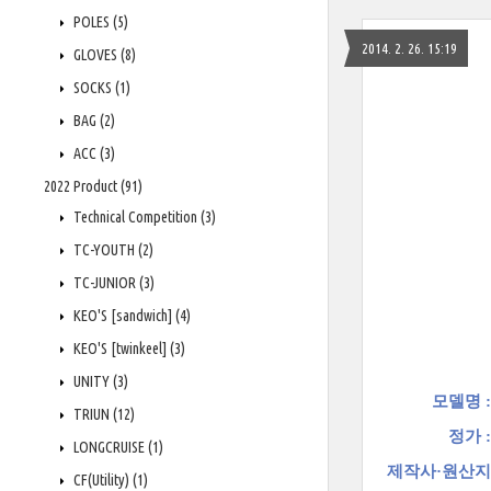
POLES
(5)
2014. 2. 26. 15:19
GLOVES
(8)
SOCKS
(1)
BAG
(2)
ACC
(3)
2022 Product
(91)
Technical Competition
(3)
TC-YOUTH
(2)
TC-JUNIOR
(3)
KEO'S [sandwich]
(4)
KEO'S [twinkeel]
(3)
UNITY
(3)
모델명 :
TRIUN
(12)
정가 :
LONGCRUISE
(1)
제작사·원산지
CF(Utility)
(1)