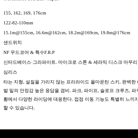
155, 162, 169, 176cm
122-82-110mm
15.1m@155cm, 16.6m@162cm, 18.2m@169cm, 19.8m@176cm
샌드위치
NF 우드코어 & 특수F.R.P
신터드베이스·그라파이트. 마이크로 스톤 & 세라믹 디스크 마무리
심리스
타는 지형, 설질을 가리지 않는 프리라이드 올마운틴 스키, 완벽한
발 밑의 안정감 높은 응답을 겸비. 파크, 파이프, 슬로프 크루즈, 
황에서 다양한 라이딩에 대응한다. 접점 이동 기능도 특별히 느끼
할 수 있습니다.