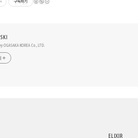
구독하기
SKI
g by OGASAKA KOREA Co., LTD.
기
ELIXIR