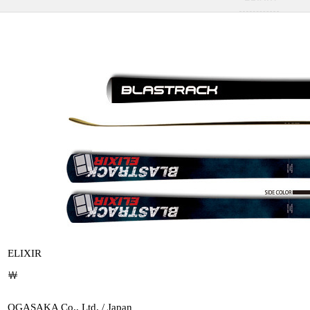
ELIXIR
￦
OGASAKA Co., Ltd. / Japan