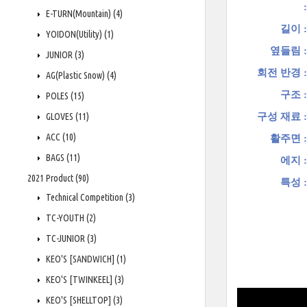
:
E-TURN(Mountain)
(4)
길이 :
YOIDON(Utility)
(1)
옆들림 :
JUNIOR
(3)
회전 반경 :
AG(Plastic Snow)
(4)
구조 :
POLES
(15)
GLOVES
(11)
구성 재료 :
ACC
(10)
활주면 :
BAGS
(11)
에지 :
2021 Product
(90)
특성 :
Technical Competition
(3)
TC-YOUTH
(2)
TC-JUNIOR
(3)
KEO'S [SANDWICH]
(1)
KEO'S [TWINKEEL]
(3)
KEO'S [SHELLTOP]
(3)