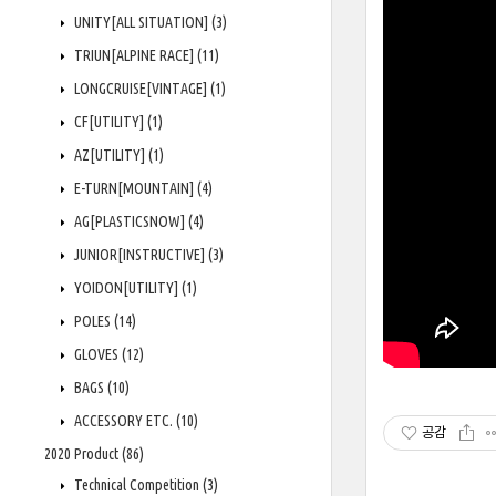
UNITY[ALL SITUATION]
(3)
TRIUN[ALPINE RACE]
(11)
LONGCRUISE[VINTAGE]
(1)
CF[UTILITY]
(1)
AZ[UTILITY]
(1)
E-TURN[MOUNTAIN]
(4)
AG[PLASTICSNOW]
(4)
JUNIOR[INSTRUCTIVE]
(3)
YOIDON[UTILITY]
(1)
POLES
(14)
GLOVES
(12)
BAGS
(10)
ACCESSORY ETC.
(10)
공감
2020 Product
(86)
Technical Competition
(3)